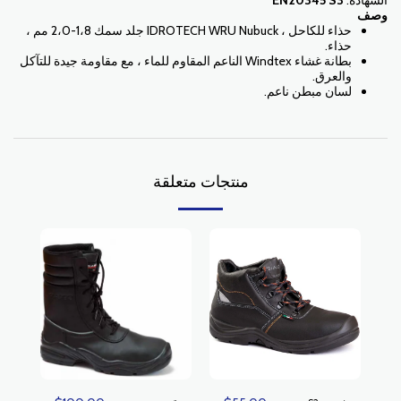
الشهادة:
EN20345 S3
وصف
حذاء للكاحل ، IDROTECH WRU Nubuck جلد سمك 1،8-2،0 مم ،
حذاء.
بطانة غشاء Windtex الناعم المقاوم للماء ، مع مقاومة جيدة للتآكل
والعرق.
لسان مبطن ناعم.
منتجات متعلقة