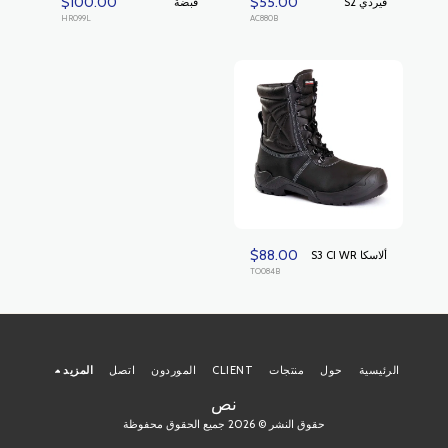
$
100.00
$
55.00
فيردي S2
قبضة
HR099L
AC880B
$
88.00
ألاسكا S3 CI WR
TO084B
الرئيسية
حول
منتجات
CLIENT
الموردون
اتصل
المزيد
نص
حقوق النشر © 2026 جميع الحقوق محفوظة