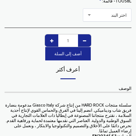
TO058L- قائمة:
*
اختر البند
أضف إلى السلة
أعرف أكثر
الوصف
سلسلة منتجات HARD ROCK من إنتاج شركة Giasco Italy مدعومة بنضارة
فريق شاب وديناميكي. انضم إلينا في الفرق والحماس القوي لإنتاج أحذية
السلامة ، نقترح منتجاتنا المصنوعة في إيطاليا ذات العلامات التجارية في
السوق الوطنية والدولية. العناصر التي نقدمها معتمدة لحماية ورفاهية القدم.
نحرص دائمًا على الأخلاق والتصميم والتكنولوجيا والابتكار ، ونعمل على
إرضاء العميل تمامًا.